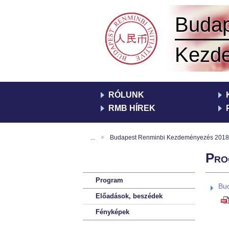
yezés
Buda
Kezd
RÓLUNK
RMB HÍREK
...
Budapest Renminbi Kezdeményezés 2018 
Pro
Program
Bud
Előadások, beszédek
Fényképek