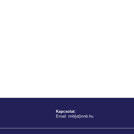
Kapcsolat:
Email:
rmb[at]mnb.hu