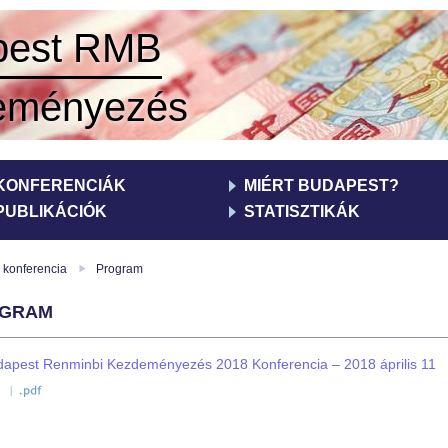
pest RMB
eményezés
KONFERENCIÁK
MIÉRT BUDAPEST?
PUBLIKÁCIÓK
STATISZTIKÁK
konferencia
Program
gram
nyomtatás
apest Renminbi Kezdeményezés 2018 Konferencia – 2018 április 11