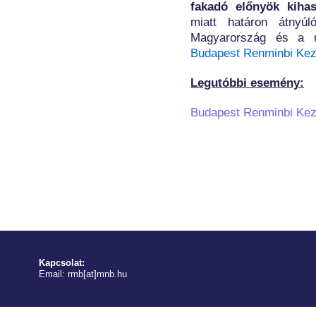
fakadó előnyök kihas
miatt határon átnyúl
Magyarország és a 
Budapest Renminbi Kez
Legutóbbi esemény
:
Budapest Renminbi Ke
Kapcsolat:
Email:
rmb[at]mnb.hu