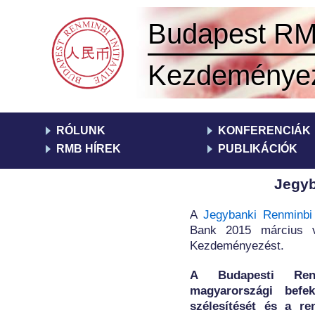
Budapest R
Kezdeménye
RÓLUNK
KONFERENCIÁK
RMB HÍREK
PUBLIKÁCIÓK
Jegyb
A
Jegybanki Renminbi
Bank 2015 március vé
Kezdeményezést.
A Budapesti Renm
magyarországi befek
szélesítését és a r